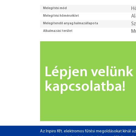
H
Melegítési mód
Al
Melegítési hőmérséklet
Sz
Melegítendő anyag halmazállapota
M
Alkalmazási terület
Lépjen velünk
kapcsolatba!
Az Inpiro Kft. elektromos fűtési megoldásokat kínál