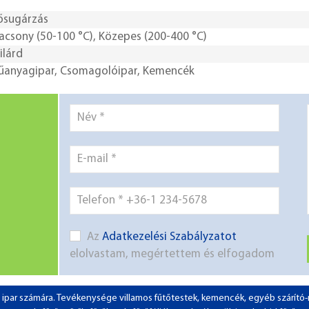
ősugárzás
acsony (50-100 °C)
,
Közepes (200-400 °C)
ilárd
űanyagipar
,
Csomagolóipar
,
Kemencék
Az
Adatkezelési Szabályzatot
elolvastam, megértettem és elfogadom
 az ipar számára. Tevékenysége villamos fűtőtestek, kemencék, egyéb szárít