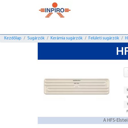
Kezdőlap
Sugárzók
Kerámia sugárzók
Felületi sugárzók
H
HF
A HFS-Elste