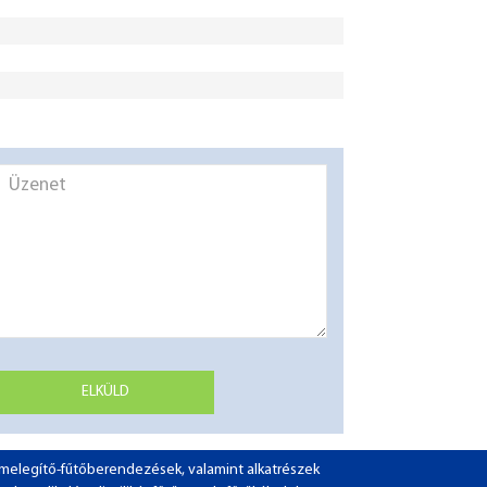
ELKÜLD
ó-melegítő-fűtőberendezések, valamint alkatrészek