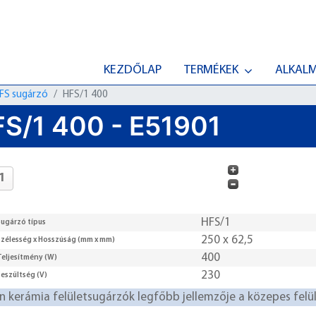
KEZDŐLAP
TERMÉKEK
ALKAL
FS sugárzó
HFS/1 400
S/1 400 - E51901
HFS/1
Sugárzó típus
250 x 62,5
Szélesség x Hosszúság (mm x mm)
400
Teljesítmény (W)
230
Feszültség (V)
in kerámia felületsugárzók legfőbb jellemzője a közepes felüle