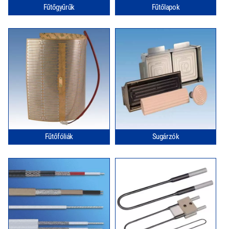
Fűtőgyűrűk
Fűtőlapok
Fűtőfóliák
Sugárzók