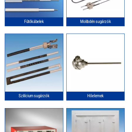
Fűtőkábelek
Molibdén sugárzók
Szilícium sugárzók
Hőelemek