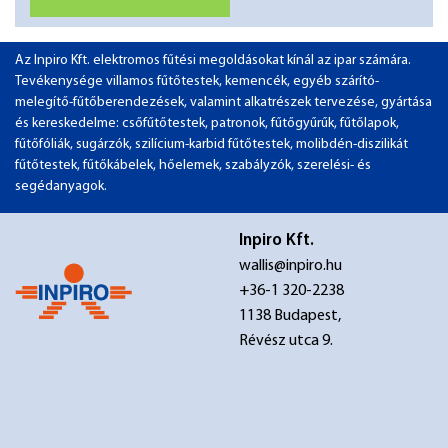
Az Inpiro Kft. elektromos fűtési megoldásokat kínál az ipar számára.
Tevékenysége villamos fűtőtestek, kemencék, egyéb szárító-
melegítő-fűtőberendezések, valamint alkatrészek tervezése, gyártása
és kereskedelme: csőfűtőtestek, patronok, fűtőgyűrűk, fűtőlapok,
fűtőfóliák, sugárzók, szilícium-karbid fűtőtestek, molibdén-diszilikát
fűtőtestek, fűtőkábelek, hőelemek, szabályzók, szerelési- és
segédanyagok.
Inpiro Kft.
wallis@inpiro.hu
+36-1 320-2238
1138 Budapest,
Révész utca 9.