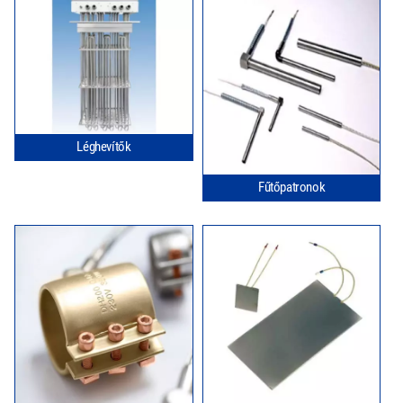
Léghevítők
Fűtőpatronok