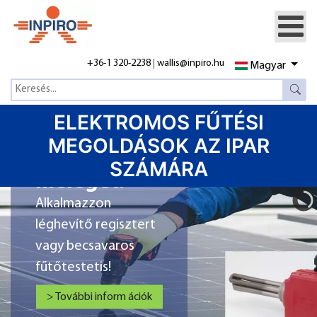
+36-1 320-2238
|
wallis@inpiro.hu
Magyar
Napeleméből
ELEKTROMOS FŰTÉSI
hozzon ki
MEGOLDÁSOK AZ IPAR
minden
SZÁMÁRA
meleget!
Alkalmazzon
léghevítő regisztert
vagy becsavaros
fűtőtestetis!
> További inform ációk