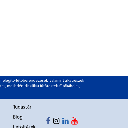
ó-melegítő-fűtőberendezések, valamint alkatrészek
tek, molibdén-diszilikát fűtőtestek, fűtőkábelek,
1
Tudástár
2
Blog
Letöltések