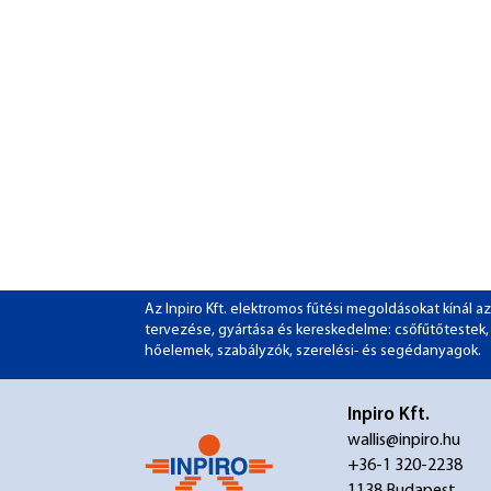
Az Inpiro Kft. elektromos fűtési megoldásokat kínál
tervezése, gyártása és kereskedelme: csőfűtőtestek, pa
hőelemek, szabályzók, szerelési- és segédanyagok.
Inpiro Kft.
wallis@inpiro.hu
+36-1 320-2238
1138 Budapest,