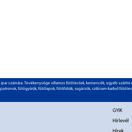
 az ipar számára. Tevékenysége villamos fűtőtestek, kemencék, egyéb szárít
tronok, fűtőgyűrűk, fűtőlapok, fűtőfóliák, sugárzók, szilícium-karbid fűtőtes
GYIK
Hírlevél
Hírek