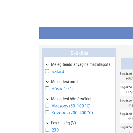
Szűkítés
Melegítendő anyag halmazállapota
Szilárd
Sugárzó 
HFS/
Melegítési mód
Sugárzó 
Hősugárzás
HFS/
Melegítési hőmérséklet
Sugárzó 
Alacsony (50-100 °C)
HFS
Közepes (200-400 °C)
Sugárzó 
HFS
Feszültség (V)
Sugárzó 
230
HFS