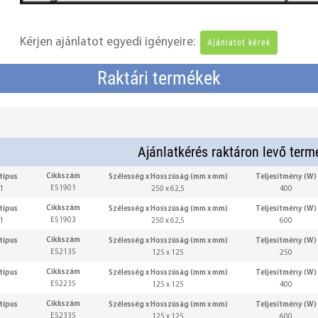
Kérjen ajánlatot egyedi igényeire:
Ajánlatot kérek
Raktári termékek
Ajánlatkérés raktáron levő term
Cikkszám
típus
Szélesség x Hosszúság (mm x mm)
Teljesítmény (W)
E51901
1
250 x 62,5
400
Cikkszám
típus
Szélesség x Hosszúság (mm x mm)
Teljesítmény (W)
E51903
1
250 x 62,5
600
Cikkszám
típus
Szélesség x Hosszúság (mm x mm)
Teljesítmény (W)
E52135
125 x 125
250
Cikkszám
típus
Szélesség x Hosszúság (mm x mm)
Teljesítmény (W)
E52235
125 x 125
400
Cikkszám
típus
Szélesség x Hosszúság (mm x mm)
Teljesítmény (W)
E52335
125 x 125
600