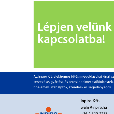
Lépjen velünk
kapcsolatba!
Az Inpiro Kft. elektromos fűtési megoldásokat kínál
tervezése, gyártása és kereskedelme: csőfűtőtestek, pa
hőelemek, szabályzók, szerelési- és segédanyagok.
Inpiro Kft.
wallis@inpiro.hu