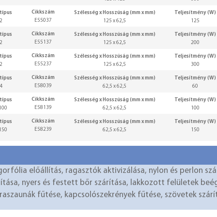
Cikkszám
típus
Szélesség x Hosszúság (mm x mm)
Teljesítmény (W)
E55037
2
125 x 62,5
125
Cikkszám
típus
Szélesség x Hosszúság (mm x mm)
Teljesítmény (W)
E55137
2
125 x 62,5
200
Cikkszám
típus
Szélesség x Hosszúság (mm x mm)
Teljesítmény (W)
E55237
2
125 x 62,5
300
Cikkszám
típus
Szélesség x Hosszúság (mm x mm)
Teljesítmény (W)
E58039
4
62,5 x 62,5
60
Cikkszám
típus
Szélesség x Hosszúság (mm x mm)
Teljesítmény (W)
E58139
100
62,5 x 62,5
100
Cikkszám
típus
Szélesség x Hosszúság (mm x mm)
Teljesítmény (W)
E58239
150
62,5 x 62,5
150
orfólia előállítás, ragasztók aktivizálása, nylon és perlon s
rítása, nyers és festett bőr szárítása, lakkozott felületek b
raszaunák fűtése, kapcsolószekrények fűtése, szövetek szárít