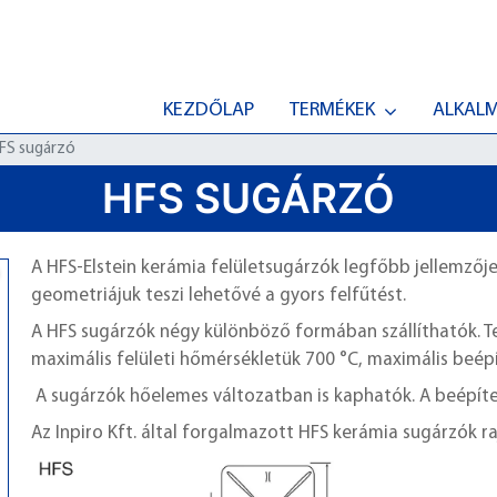
KEZDŐLAP
TERMÉKEK
ALKAL
FS sugárzó
HFS SUGÁRZÓ
A HFS-Elstein kerámia felületsugárzók legfőbb jellemzője 
geometriájuk teszi lehetővé a gyors felfűtést.
A HFS sugárzók négy különböző formában szállíthatók. Te
maximális felületi hőmérsékletük 700 °C, maximális beép
A sugárzók hőelemes változatban is kaphatók. A beépíte
Az Inpiro Kft. által forgalmazott HFS kerámia sugárzók ra