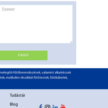
ELKÜLD
ó-melegítő-fűtőberendezések, valamint alkatrészek
tek, molibdén-diszilikát fűtőtestek, fűtőkábelek,
1
Tudástár
2
Blog