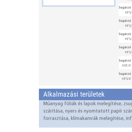
Sugárzó 
HFS/
Sugárzó 
HFS/
Sugárzó 
HFS/
Sugárzó 
HFS/
Sugárzó 
HSF/4 
Sugárzó 
HFS/4 
Alkalmazási területek
Műanyag fóliák és lapok melegítése, zsug
szárítása, nyers és nyomtatott papír szá
forrasztása, klímakamrák melegítése, inf