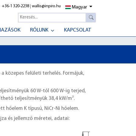
+36-1 320-2238
|
wallis@inpiro.hu
Magyar
MAZÁSOK
RÓLUNK
KAPCSOLAT
a közepes felületi terhelés. Formájuk,
ljesítményük 60 W-tól 600 W-ig terjed,
íthető teljesítményük 38,4 kW/m².
tt hőelem K típusú, NiCr-Ni hőelem.
jza és jellemző méretei, adatai: