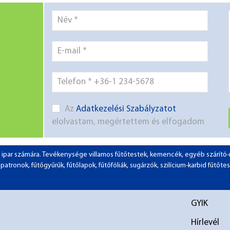
Az
Adatkezelési Szabályzatot
elolvastam, megértettem és elfogadom
 az ipar számára. Tevékenysége villamos fűtőtestek, kemencék, egyéb szárít
tronok, fűtőgyűrűk, fűtőlapok, fűtőfóliák, sugárzók, szilícium-karbid fűtőtes
GYIK
Hírlevél