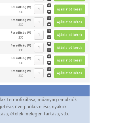
Feszültség (V)
230
Feszültség (V)
230
Feszültség (V)
230
Feszültség (V)
230
Feszültség (V)
230
Feszültség (V)
230
zálak termofixálása, műanyag emulziók
eégetése, üveg hőkezelése, nyákok
ása, ételek melegen tartása, stb.