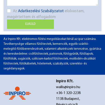
Az
Adatkezelési Szabályzatot
elolvastam,
megértettem és elfogadom
ELKÜLD
Az Inpiro Kft. elektromos fűtési megoldásokat kínál az ipar számára.
Tevékenysége villamos fűtőtestek, kemencék, egyéb szárító-
melegítő-fűtőberendezések, valamint alkatrészek tervezése, gyártása
és kereskedelme: csőfűtőtestek, patronok, fűtőgyűrűk, fűtőlapok,
fűtőfóliák, sugárzók, szilícium-karbid fűtőtestek, molibdén-diszilikát
fűtőtestek, fűtőkábelek, hőelemek, szabályzók, szerelési- és
segédanyagok.
Inpiro Kft.
wallis@inpiro.hu
+36-1 320-2238
1138 Budapest,
Révész utca 9.