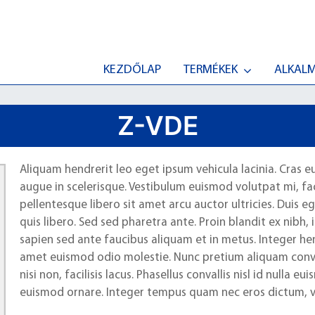
KEZDŐLAP
TERMÉKEK
ALKAL
Z-VDE
Aliquam hendrerit leo eget ipsum vehicula lacinia. Cras 
augue in scelerisque. Vestibulum euismod volutpat mi, facil
pellentesque libero sit amet arcu auctor ultricies. Duis e
quis libero. Sed sed pharetra ante. Proin blandit ex nibh,
sapien sed ante faucibus aliquam et in metus. Integer hen
amet euismod odio molestie. Nunc pretium aliquam convall
nisi non, facilisis lacus. Phasellus convallis nisl id nulla 
euismod ornare. Integer tempus quam nec eros dictum, ve