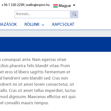
+36-1 320-2238
|
wallis@inpiro.hu
Magyar
MAZÁSOK
RÓLUNK
KAPCSOLAT
eu consequat ante. Nam egestas vitae
isis pharetra felis blandit vitae. Proin
get eros id libero sagittis fermentum et
 id hendrerit sem blandit sed. Cras non
drerit mi sit amet lorem consectetur, sit
is. Cras sit amet tellus imperdiet, luctus
euismod dignissim. Maecenas efficitur est quis
l convallis mauris tempus.