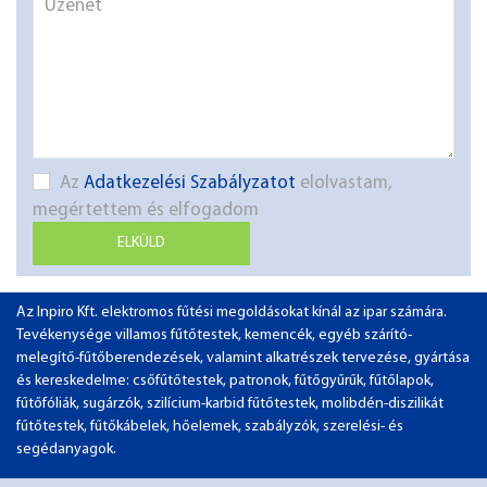
Az
Adatkezelési Szabályzatot
elolvastam,
megértettem és elfogadom
ELKÜLD
Az Inpiro Kft. elektromos fűtési megoldásokat kínál az ipar számára.
Tevékenysége villamos fűtőtestek, kemencék, egyéb szárító-
melegítő-fűtőberendezések, valamint alkatrészek tervezése, gyártása
és kereskedelme: csőfűtőtestek, patronok, fűtőgyűrűk, fűtőlapok,
fűtőfóliák, sugárzók, szilícium-karbid fűtőtestek, molibdén-diszilikát
fűtőtestek, fűtőkábelek, hőelemek, szabályzók, szerelési- és
segédanyagok.