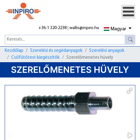
+36-1 320-2238
|
wallis@inpiro.hu
Magyar
Kezdőlap
Szerelési és segédanyagok
Szerelési anyagok
Csőfűtőtest kiegészítők
Szerelőmenetes hüvely
SZERELŐMENETES HÜVELY