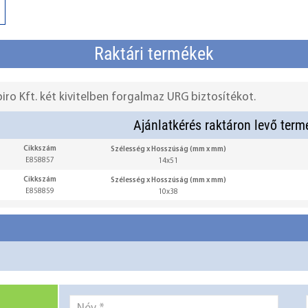
Raktári termékek
piro Kft. két kivitelben forgalmaz URG biztosítékot.
Ajánlatkérés raktáron levő term
Cikkszám
Szélesség x Hosszúság (mm x mm)
E858857
14x51
Cikkszám
Szélesség x Hosszúság (mm x mm)
E858859
10x38