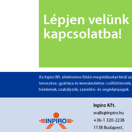
Lépjen velünk
kapcsolatba!
Az Inpiro Kft. elektromos fűtési megoldásokat kínál
tervezése, gyártása és kereskedelme: csőfűtőtestek, pa
hőelemek, szabályzók, szerelési- és segédanyagok.
Inpiro Kft.
wallis@inpiro.hu
+36-1 320-2238
1138 Budapest,