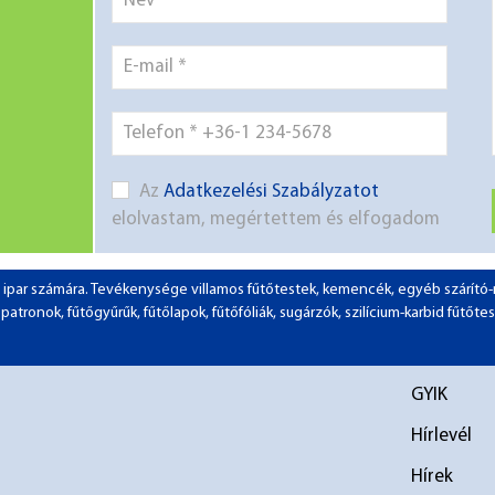
Az
Adatkezelési Szabályzatot
elolvastam, megértettem és elfogadom
 az ipar számára. Tevékenysége villamos fűtőtestek, kemencék, egyéb szárít
tronok, fűtőgyűrűk, fűtőlapok, fűtőfóliák, sugárzók, szilícium-karbid fűtőtes
GYIK
Hírlevél
Hírek