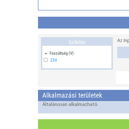
Az In
Szűkítés
Feszültség (V)
230
Alkalmazási területek
Általánosan alkalmazható.