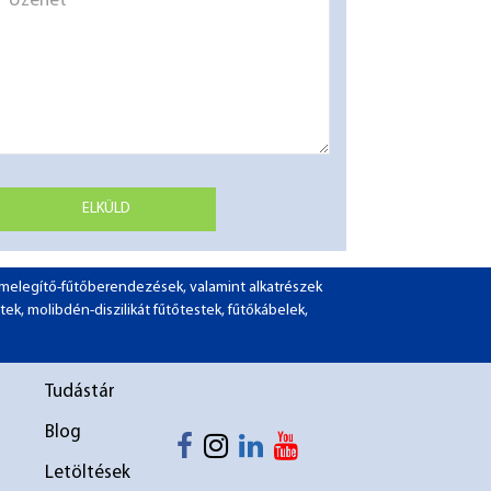
ELKÜLD
ó-melegítő-fűtőberendezések, valamint alkatrészek
tek, molibdén-diszilikát fűtőtestek, fűtőkábelek,
1
Tudástár
2
Blog
Letöltések