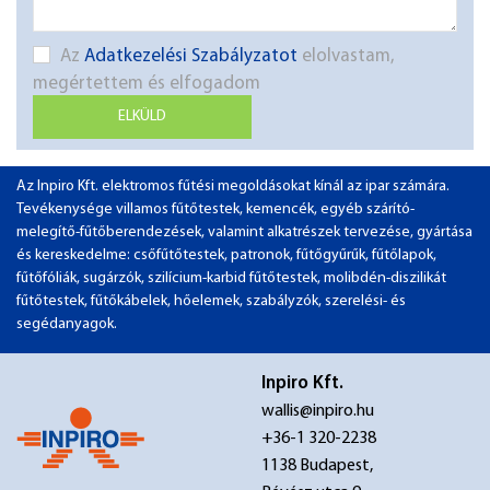
Az
Adatkezelési Szabályzatot
elolvastam,
megértettem és elfogadom
ELKÜLD
Az Inpiro Kft. elektromos fűtési megoldásokat kínál az ipar számára.
Tevékenysége villamos fűtőtestek, kemencék, egyéb szárító-
melegítő-fűtőberendezések, valamint alkatrészek tervezése, gyártása
és kereskedelme: csőfűtőtestek, patronok, fűtőgyűrűk, fűtőlapok,
fűtőfóliák, sugárzók, szilícium-karbid fűtőtestek, molibdén-diszilikát
fűtőtestek, fűtőkábelek, hőelemek, szabályzók, szerelési- és
segédanyagok.
Inpiro Kft.
wallis@inpiro.hu
+36-1 320-2238
1138 Budapest,