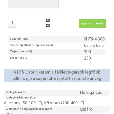
SHTS/4 300
Sugárzó típus
62,5 x 62,5
Szélesség x Hosszúság (mm x mm)
300
Teljesítmény (W)
230
Feszültség (V)
A HTS-Elstein kerámia felületsugárzók legfőbb
jellemzője a sugárzóba épített szigetelő anyag
Hősugárzás
Melegítési mód
Melegítési hőmérséklet
Alacsony (50-100 °C)
,
Közepes (200-400 °C)
Szilárd
Melegítendő anyag halmazállapota