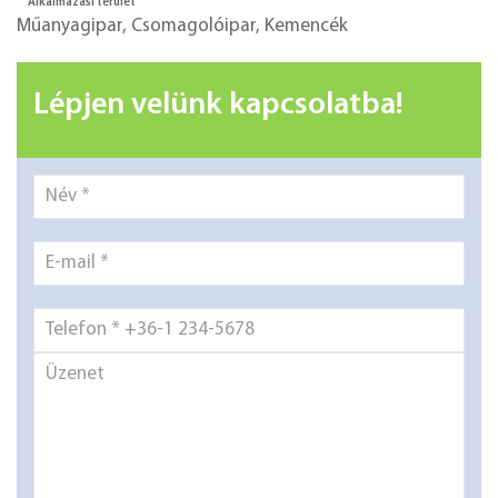
Alkalmazási terület
Műanyagipar
,
Csomagolóipar
,
Kemencék
Lépjen velünk kapcsolatba!