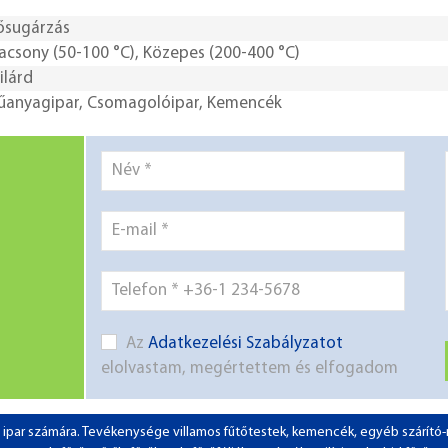
ősugárzás
acsony (50-100 °C)
,
Közepes (200-400 °C)
ilárd
űanyagipar
,
Csomagolóipar
,
Kemencék
Az
Adatkezelési Szabályzatot
elolvastam, megértettem és elfogadom
 az ipar számára. Tevékenysége villamos fűtőtestek, kemencék, egyéb szárít