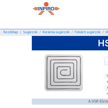
Kezdőlap
Sugárzók
Kerámia sugárzók
Felületi sugárzók
H
HS
A HSR-Elste