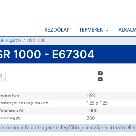
KEZDŐLAP
TERMÉKEK
ALKAL
SR sugárzó
HSR 1000
R 1000 - E67304
HSR
Sugárzó típus
125 x 125
Szélesség x Hosszúság (mm x mm)
1000
Teljesítmény (W)
230
Feszültség (V)
in kerámia felületsugárzók legfőbb jellemzője a látható ellen