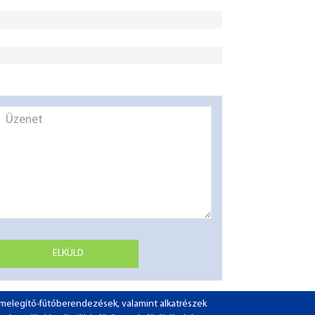
ELKÜLD
ó-melegítő-fűtőberendezések, valamint alkatrészek