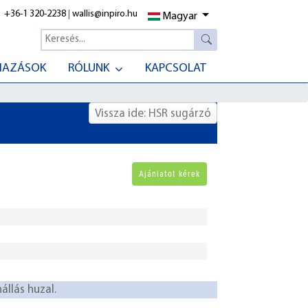
+36-1 320-2238
|
wallis@inpiro.hu
Magyar
MAZÁSOK
RÓLUNK
KAPCSOLAT
Vissza ide: HSR sugárzó
állás huzal.