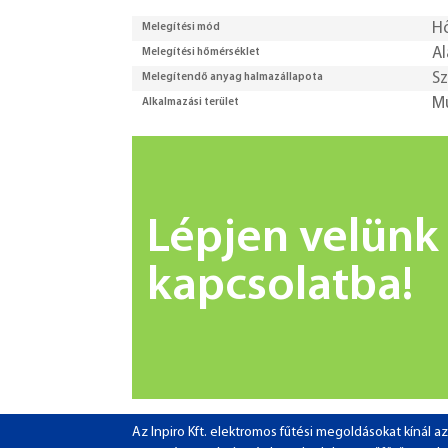
H
Melegítési mód
Al
Melegítési hőmérséklet
Sz
Melegítendő anyag halmazállapota
M
Alkalmazási terület
Lépjen velünk
kapcsolatba!
Az Inpiro Kft. elektromos fűtési megoldásokat kínál