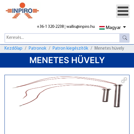
+36-1 320-2238
|
wallis@inpiro.hu
Magyar
Kezdőlap
Patronok
Patron kiegészítők
Menetes hüvely
MENETES HÜVELY