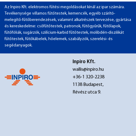
Az Inpiro Kft. elektromos fűtési megoldásokat kínál az ipar számára.
Tevékenysége villamos fűtőtestek, kemencék, egyéb szárító-
melegítő-fűtőberendezések, valamint alkatrészek tervezése, gyártása
és kereskedelme: csőfűtőtestek, patronok, fűtőgyűrűk, fűtőlapok,
fűtőfóliák, sugárzók, szilícium-karbid fűtőtestek, molibdén-diszilikát
fűtőtestek, fűtőkábelek, hőelemek, szabályzók, szerelési- és
segédanyagok.
Inpiro Kft.
wallis@inpiro.hu
+36-1 320-2238
1138 Budapest,
Révész utca 9.