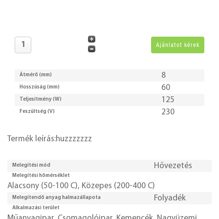
8
Átmérő (mm)
60
Hosszúság (mm)
125
Teljesítmény (W)
230
Feszültség (V)
Termék leírás:huzzzzzzz
Hővezetés
Melegítési mód
Melegítési hőmérséklet
Alacsony (50-100 C)
,
Közepes (200-400 C)
Folyadék
Melegítendő anyag halmazállapota
Alkalmazási terület
Műanyagipar
,
Csomagolóipar
,
Kemencék
,
Nagyüzemi