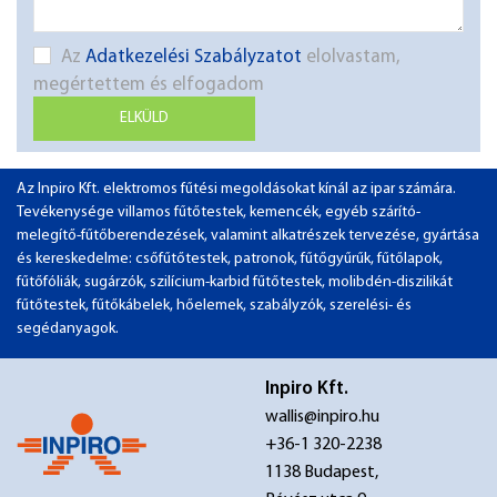
Az
Adatkezelési Szabályzatot
elolvastam,
megértettem és elfogadom
ELKÜLD
Az Inpiro Kft. elektromos fűtési megoldásokat kínál az ipar számára.
Tevékenysége villamos fűtőtestek, kemencék, egyéb szárító-
melegítő-fűtőberendezések, valamint alkatrészek tervezése, gyártása
és kereskedelme: csőfűtőtestek, patronok, fűtőgyűrűk, fűtőlapok,
fűtőfóliák, sugárzók, szilícium-karbid fűtőtestek, molibdén-diszilikát
fűtőtestek, fűtőkábelek, hőelemek, szabályzók, szerelési- és
segédanyagok.
Inpiro Kft.
wallis@inpiro.hu
+36-1 320-2238
1138 Budapest,