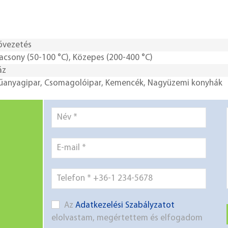
ővezetés
acsony (50-100 °C)
,
Közepes (200-400 °C)
áz
űanyagipar
,
Csomagolóipar
,
Kemencék
,
Nagyüzemi konyhák
Az
Adatkezelési Szabályzatot
elolvastam, megértettem és elfogadom