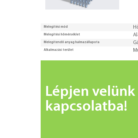
H
Melegítési mód
Al
Melegítési hőmérséklet
G
Melegítendő anyag halmazállapota
M
Alkalmazási terület
Lépjen velünk
kapcsolatba!