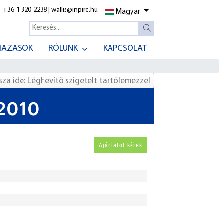
+36-1 320-2238
|
wallis@inpiro.hu
Magyar
MAZÁSOK
RÓLUNK
KAPCSOLAT
sza ide: Léghevítő szigetelt tartólemezzel
2010