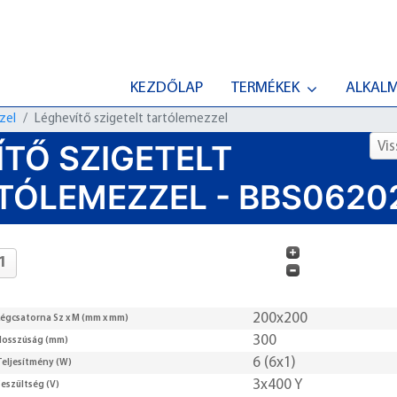
KEZDŐLAP
TERMÉKEK
ALKAL
zel
Léghevítő szigetelt tartólemezzel
TŐ SZIGETELT
Vis
TÓLEMEZZEL - BBS0620
200x200
Légcsatorna Sz x M (mm x mm)
300
Hosszúság (mm)
6 (6x1)
Teljesítmény (W)
3x400 Y
Feszültség (V)