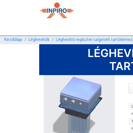
Kezdőlap
Léghevítők
Léghevítő regiszter szigetelt tartólemez
LÉGHEVÍ
TAR