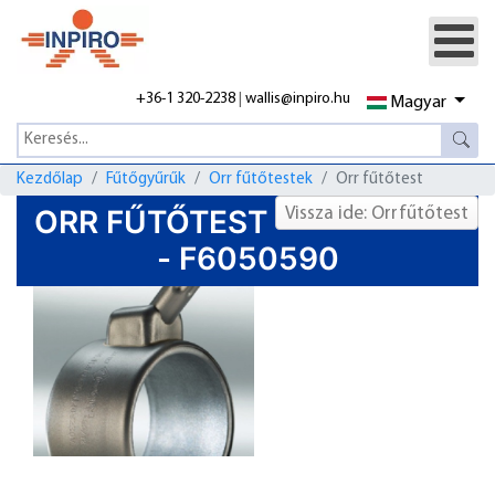
+36-1 320-2238
|
wallis@inpiro.hu
Magyar
Kezdőlap
Fűtőgyűrűk
Orr fűtőtestek
Orr fűtőtest
ORR FŰTŐTEST
Vissza ide: Orrfűtőtest
- F6050590