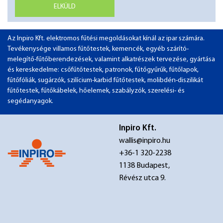
ELKÜLD
Az Inpiro Kft. elektromos fűtési megoldásokat kínál az ipar számára.
Tevékenysége villamos fűtőtestek, kemencék, egyéb szárító-
melegítő-fűtőberendezések, valamint alkatrészek tervezése, gyártása
és kereskedelme: csőfűtőtestek, patronok, fűtőgyűrűk, fűtőlapok,
fűtőfóliák, sugárzók, szilícium-karbid fűtőtestek, molibdén-diszilikát
fűtőtestek, fűtőkábelek, hőelemek, szabályzók, szerelési- és
segédanyagok.
Inpiro Kft.
wallis@inpiro.hu
+36-1 320-2238
1138 Budapest,
Révész utca 9.