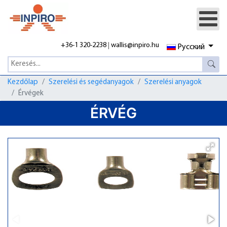
+36-1 320-2238
|
wallis@inpiro.hu
Русский
Kezdőlap
Szerelési és segédanyagok
Szerelési anyagok
Érvégek
ÉRVÉG