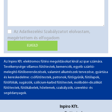
Az Adatkezelési Szabályzatot elolvastam,
megértettem és elfogadom
ELKÜLD
Az Inpiro Kft. elektromos fűtési megoldásokat kínál az ipar számára.
Tevékenysége villamos fűtőtestek, kemencék, egyéb szárító-
melegítő-fűtőberendezések, valamint alkatrészek tervezése, gyártása
és kereskedelme: csőfűtőtestek, patronok, fűtőgyűrűk, fűtőlapok,
fűtőfóliák, sugárzók, szilícium-karbid fűtőtestek, molibdén-diszilikát
fűtőtestek, fűtőkábelek, hőelemek, szabályzók, szerelési- és
segédanyagok.
Inpiro Kft.