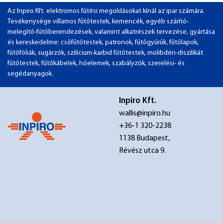
Az Inpiro Kft. elektromos fűtési megoldásokat kínál az ipar számára.
Tevékenysége villamos fűtőtestek, kemencék, egyéb szárító-
melegítő-fűtőberendezések, valamint alkatrészek tervezése, gyártása
és kereskedelme: csőfűtőtestek, patronok, fűtőgyűrűk, fűtőlapok,
fűtőfóliák, sugárzók, szilícium-karbid fűtőtestek, molibdén-diszilikát
fűtőtestek, fűtőkábelek, hőelemek, szabályzók, szerelési- és
segédanyagok.
Inpiro Kft.
wallis@inpiro.hu
+36-1 320-2238
1138 Budapest,
Révész utca 9.