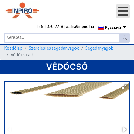
+36-1 320-2238
|
wallis@inpiro.hu
Русский
Kezdőlap
Szerelési és segédanyagok
Segédanyagok
Védőcsövek
VÉDŐCSŐ