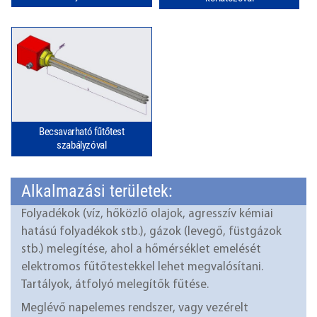
Becsavarható fűtőtest
szabályzóval
Alkalmazási területek:
Folyadékok (víz, hőközlő olajok, agresszív kémiai
hatású folyadékok stb.), gázok (levegő, füstgázok
stb.) melegítése, ahol a hőmérséklet emelését
elektromos fűtőtestekkel lehet megvalósítani.
Tartályok, átfolyó melegítők fűtése.
Meglévő napelemes rendszer, vagy vezérelt