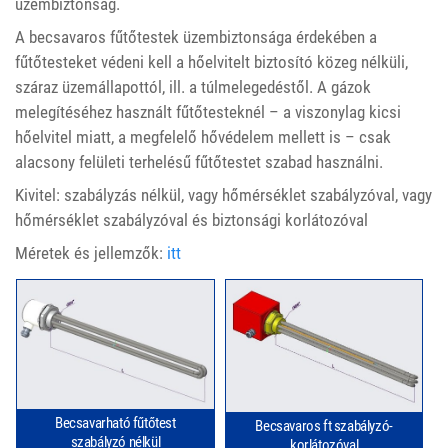
üzembiztonság.
A becsavaros fűtőtestek üzembiztonsága érdekében a
fűtőtesteket védeni kell a hőelvitelt biztosító közeg nélküli,
száraz üzemállapottól, ill. a túlmelegedéstől. A gázok
melegítéséhez használt fűtőtesteknél – a viszonylag kicsi
hőelvitel miatt, a megfelelő hővédelem mellett is – csak
alacsony felületi terhelésű fűtőtestet szabad használni.
Kivitel: szabályzás nélkül, vagy hőmérséklet szabályzóval, vagy
hőmérséklet szabályzóval és biztonsági korlátozóval
Méretek és jellemzők:
itt
Becsavarható fűtőtest
Becsavaros ft szabályzó-
szabályzó nélkül
korlátozóval