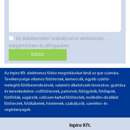
Az Adatkezelési Szabályzatot elolvastam,
megértettem és elfogadom
ELKÜLD
Az Inpiro Kft. elektromos fűtési megoldásokat kínál az ipar számára.
Tevékenysége villamos fűtőtestek, kemencék, egyéb szárító-
melegítő-fűtőberendezések, valamint alkatrészek tervezése, gyártása
és kereskedelme: csőfűtőtestek, patronok, fűtőgyűrűk, fűtőlapok,
fűtőfóliák, sugárzók, szilícium-karbid fűtőtestek, molibdén-diszilikát
fűtőtestek, fűtőkábelek, hőelemek, szabályzók, szerelési- és
segédanyagok.
Inpiro Kft.