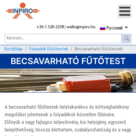
+36-1 320-2238
|
wallis@inpiro.hu
Русский
Kezdőlap
Folyadék fűtőtestek
Becsavarható fűtőtestek
BECSAVARHATÓ FŰTŐTEST
A becsavarható fűtőtestek helytakarékos és költséghatékony
megoldást jelentenek a folyadékok közvetlen fűtésére.
Előnyük a nagy fajlagos teljesítmény, kis helyigény, egyszerű
beépíthetőség, hosszú élettartam, szabályozhatóság és a nagy