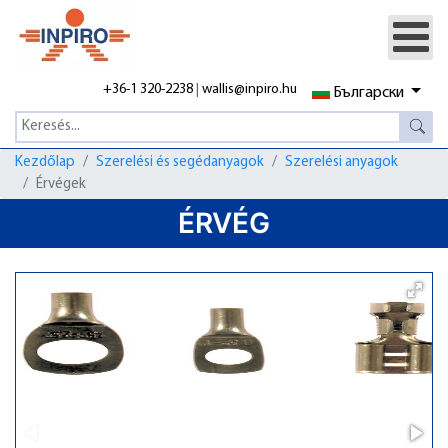
+36-1 320-2238
|
wallis@inpiro.hu
Български
Kezdőlap
Szerelési és segédanyagok
Szerelési anyagok
Érvégek
ÉRVÉG