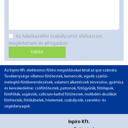
Az Adatkezelési Szabályzatot elolvastam,
megértettem és elfogadom
ELKÜLD
Az Inpiro Kft. elektromos fűtési megoldásokat kínál az ipar számára.
Tevékenysége villamos fűtőtestek, kemencék, egyéb szárító-
melegítő-fűtőberendezések, valamint alkatrészek tervezése, gyártása
és kereskedelme: csőfűtőtestek, patronok, fűtőgyűrűk, fűtőlapok,
fűtőfóliák, sugárzók, szilícium-karbid fűtőtestek, molibdén-diszilikát
fűtőtestek, fűtőkábelek, hőelemek, szabályzók, szerelési- és
segédanyagok.
Inpiro Kft.