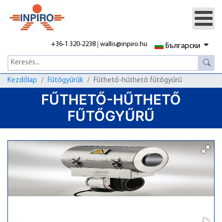
+36-1 320-2238
|
wallis@inpiro.hu
Български
Kezdőlap
Fűtőgyűrűk
Fűthető-hűthető fűtőgyűrű
FŰTHETŐ-HŰTHETŐ
FŰTŐGYŰRŰ