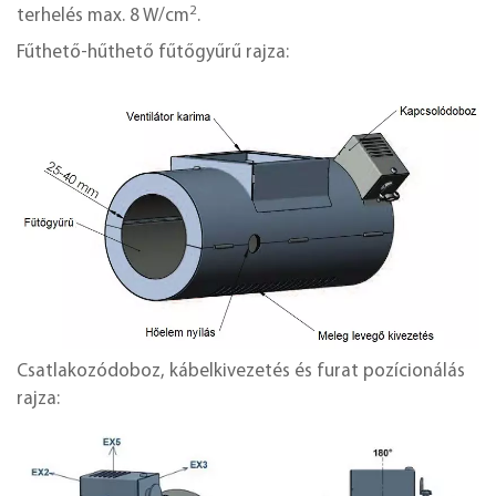
2
terhelés max. 8 W/cm
.
Fűthető-hűthető fűtőgyűrű rajza:
Csatlakozódoboz, kábelkivezetés és furat pozícionálás
rajza: