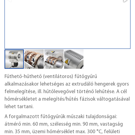
Fűthető-hűthető (ventilátoros) fűtőgyűrű
alkalmazásakor lehetséges az extrudáló hengerek gyors
felmelegítése, ill. hűtőlevegővel történő lehűtése. A cél
hőmérsékletet a melegítés/hűtés fázisok váltogatásával
lehet tartani.
A forgalmazott fűtőgyűrűk műszaki tulajdonságai:
átmérő min. 60 mm, szélesség min. 90 mm, vastagság
min. 35 mm, üzemi hőmérséklet max. 300 °C, felületi