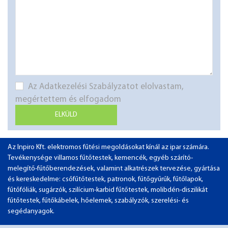
Az Adatkezelési Szabályzatot elolvastam,
megértettem és elfogadom
ELKÜLD
Az Inpiro Kft. elektromos fűtési megoldásokat kínál az ipar számára.
Tevékenysége villamos fűtőtestek, kemencék, egyéb szárító-
melegítő-fűtőberendezések, valamint alkatrészek tervezése, gyártása
és kereskedelme: csőfűtőtestek, patronok, fűtőgyűrűk, fűtőlapok,
fűtőfóliák, sugárzók, szilícium-karbid fűtőtestek, molibdén-diszilikát
fűtőtestek, fűtőkábelek, hőelemek, szabályzók, szerelési- és
segédanyagok.