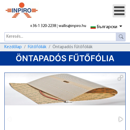
+36-1 320-2238
|
wallis@inpiro.hu
Български
Kezdőlap
Fűtőfóliák
Öntapadós fűtőfóliák
ÖNTAPADÓS FŰTŐFÓLIA