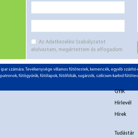
Az Adatkezelési Szabályzatot
elolvastam, megértettem és elfogadom
 az ipar számára. Tevékenysége villamos fűtőtestek, kemencék, egyéb szárít
tronok, fűtőgyűrűk, fűtőlapok, fűtőfóliák, sugárzók, szilícium-karbid fűtőtes
GYIK
Hírlevél
Hírek
elválasztó
elválasztó
Tudástár
1