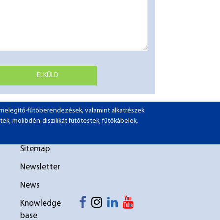
ELKÜLD
ó-melegítő-fűtőberendezések, valamint alkatrészek
tek, molibdén-diszilikát fűtőtestek, fűtőkábelek,
Sitemap
Newsletter
News
Knowledge
base