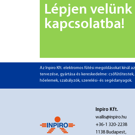
Lépjen velünk
kapcsolatba!
Az Inpiro Kft. elektromos fűtési megoldásokat kínál
tervezése, gyártása és kereskedelme: csőfűtőtestek, pa
hőelemek, szabályzók, szerelési- és segédanyagok.
Inpiro Kft.
wallis@inpiro.hu
+36-1 320-2238
1138 Budapest,