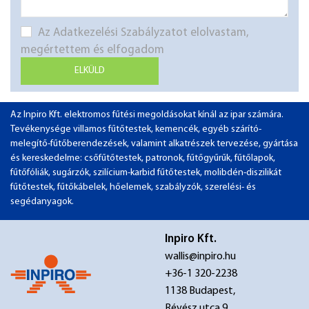
Az Adatkezelési Szabályzatot elolvastam,
megértettem és elfogadom
ELKÜLD
Az Inpiro Kft. elektromos fűtési megoldásokat kínál az ipar számára.
Tevékenysége villamos fűtőtestek, kemencék, egyéb szárító-
melegítő-fűtőberendezések, valamint alkatrészek tervezése, gyártása
és kereskedelme: csőfűtőtestek, patronok, fűtőgyűrűk, fűtőlapok,
fűtőfóliák, sugárzók, szilícium-karbid fűtőtestek, molibdén-diszilikát
fűtőtestek, fűtőkábelek, hőelemek, szabályzók, szerelési- és
segédanyagok.
Inpiro Kft.
wallis@inpiro.hu
+36-1 320-2238
1138 Budapest,
Révész utca 9.