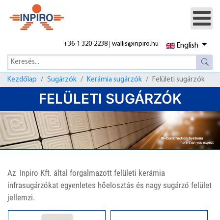
+36-1 320-2238
|
wallis@inpiro.hu
English
Kezdőlap
Sugárzók
Kerámia sugárzók
Felületi sugárzók
FELÜLETI SUGÁRZÓK
Az Inpiro Kft. által forgalmazott felületi kerámia
infrasugárzókat egyenletes hőelosztás és nagy sugárzó felület
jellemzi.