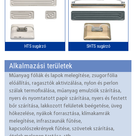
HTS sugárzó
SHTS sugárzó
Alkalmazási területek
Műanyag fóliák és lapok melegítése, zsugorfólia
előállítás, ragasztók aktivizálása, nylon és perlon
szálak termofixálása, műanyag emulziók szárítása,
nyers és nyomtatott papír szárítása, nyers és festett
bőr szárítása, lakkozott felületek beégetése, üveg
hőkezelése, nyákok forrasztása, klímakamrák
melegítése, infraszaunák fűtése,
kapcsolószekrények fűtése, szövetek szárítása,