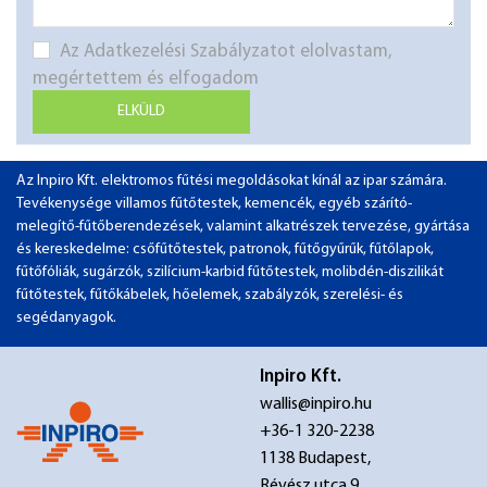
Az Adatkezelési Szabályzatot elolvastam,
megértettem és elfogadom
ELKÜLD
Az Inpiro Kft. elektromos fűtési megoldásokat kínál az ipar számára.
Tevékenysége villamos fűtőtestek, kemencék, egyéb szárító-
melegítő-fűtőberendezések, valamint alkatrészek tervezése, gyártása
és kereskedelme: csőfűtőtestek, patronok, fűtőgyűrűk, fűtőlapok,
fűtőfóliák, sugárzók, szilícium-karbid fűtőtestek, molibdén-diszilikát
fűtőtestek, fűtőkábelek, hőelemek, szabályzók, szerelési- és
segédanyagok.
Inpiro Kft.
wallis@inpiro.hu
+36-1 320-2238
1138 Budapest,
Révész utca 9.