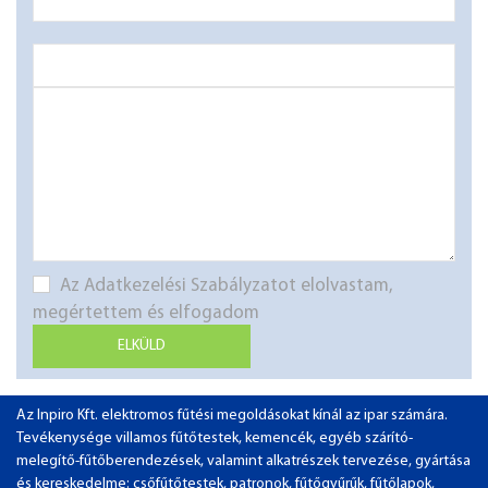
Az Adatkezelési Szabályzatot elolvastam,
megértettem és elfogadom
ELKÜLD
Az Inpiro Kft. elektromos fűtési megoldásokat kínál az ipar számára.
Tevékenysége villamos fűtőtestek, kemencék, egyéb szárító-
melegítő-fűtőberendezések, valamint alkatrészek tervezése, gyártása
és kereskedelme: csőfűtőtestek, patronok, fűtőgyűrűk, fűtőlapok,