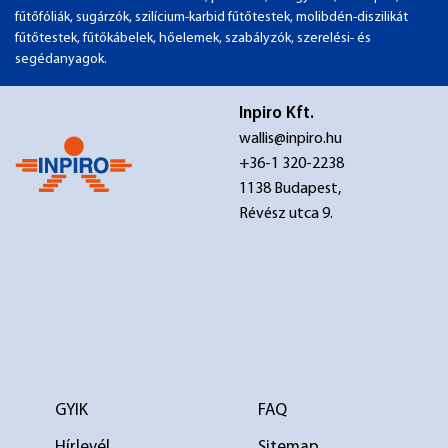
fűtőfóliák, sugárzók, szilícium-karbid fűtőtestek, molibdén-diszilikát
fűtőtestek, fűtőkábelek, hőelemek, szabályzók, szerelési- és
segédanyagok.
Inpiro Kft.
wallis@inpiro.hu
+36-1 320-2238
1138 Budapest,
Révész utca 9.
GYIK
FAQ
Hírlevél
Sitemap