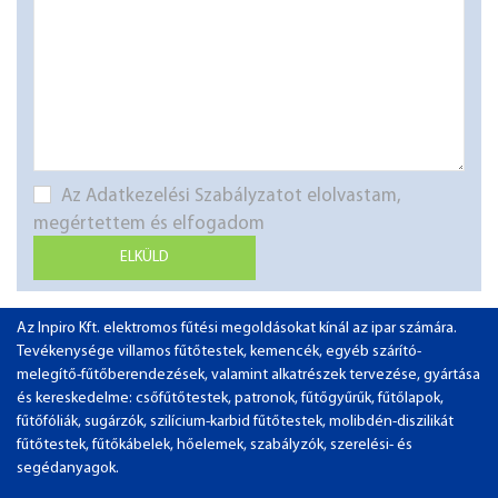
Az Adatkezelési Szabályzatot elolvastam,
megértettem és elfogadom
ELKÜLD
Az Inpiro Kft. elektromos fűtési megoldásokat kínál az ipar számára.
Tevékenysége villamos fűtőtestek, kemencék, egyéb szárító-
melegítő-fűtőberendezések, valamint alkatrészek tervezése, gyártása
és kereskedelme: csőfűtőtestek, patronok, fűtőgyűrűk, fűtőlapok,
fűtőfóliák, sugárzók, szilícium-karbid fűtőtestek, molibdén-diszilikát
fűtőtestek, fűtőkábelek, hőelemek, szabályzók, szerelési- és
segédanyagok.