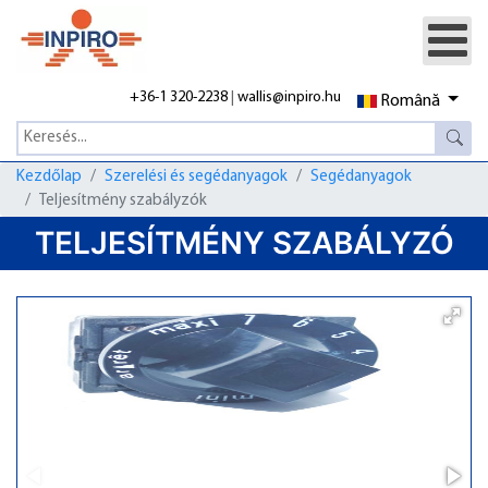
+36-1 320-2238
|
wallis@inpiro.hu
Română
Kezdőlap
Szerelési és segédanyagok
Segédanyagok
Teljesítmény szabályzók
TELJESÍTMÉNY SZABÁLYZÓ