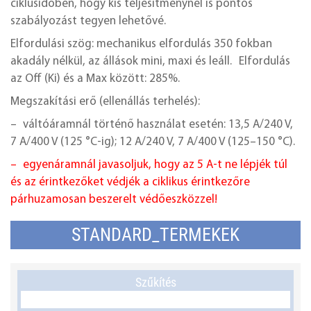
ciklusidőben, hogy kis teljesítménynél is pontos
szabályozást tegyen lehetővé.
Elfordulási szög: mechanikus elfordulás 350 fokban
akadály nélkül, az állások mini, maxi és leáll. Elfordulás
az Off (Ki) és a Max között: 285%.
Megszakítási erő (ellenállás terhelés):
– váltóáramnál történő használat esetén: 13,5 A/240 V,
7 A/400 V (125 °C-ig); 12 A/240 V, 7 A/400 V (125–150 °C).
– egyenáramnál javasoljuk, hogy az 5 A-t ne lépjék túl
és az érintkezőket védjék a ciklikus érintkezőre
párhuzamosan beszerelt védőeszközzel!
STANDARD_TERMEKEK
Szűkítés