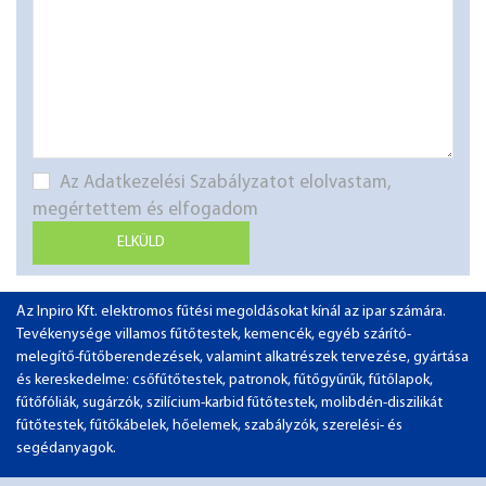
Az Adatkezelési Szabályzatot elolvastam,
megértettem és elfogadom
ELKÜLD
Az Inpiro Kft. elektromos fűtési megoldásokat kínál az ipar számára.
Tevékenysége villamos fűtőtestek, kemencék, egyéb szárító-
melegítő-fűtőberendezések, valamint alkatrészek tervezése, gyártása
és kereskedelme: csőfűtőtestek, patronok, fűtőgyűrűk, fűtőlapok,
fűtőfóliák, sugárzók, szilícium-karbid fűtőtestek, molibdén-diszilikát
fűtőtestek, fűtőkábelek, hőelemek, szabályzók, szerelési- és
segédanyagok.