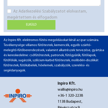
Az Adatkezelési Szabályzatot elolvastam,
megértettem és elfogadom
ELKÜLD
Az Inpiro Kft. elektromos fűtési megoldásokat kínál az ipar számára.
Tevékenysége villamos fűtőtestek, kemencék, egyéb szárító-
melegítő-fűtőberendezések, valamint alkatrészek tervezése, gyártása
és kereskedelme: csőfűtőtestek, patronok, fűtőgyűrűk, fűtőlapok,
fűtőfóliák, sugárzók, szilícium-karbid fűtőtestek, molibdén-diszilikát
fűtőtestek, fűtőkábelek, hőelemek, szabályzók, szerelési- és
segédanyagok.
Inpiro Kft.
wallis@inpiro.hu
+36-1 320-2238
1138 Budapest,
Révész utca 9.