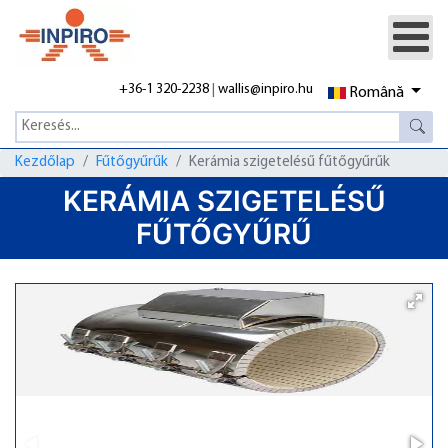
+36-1 320-2238
|
wallis@inpiro.hu
Română
Kezdőlap
Fűtőgyűrűk
Kerámia szigetelésű fűtőgyűrűk
KERÁMIA SZIGETELÉSŰ
FŰTŐGYŰRŰ