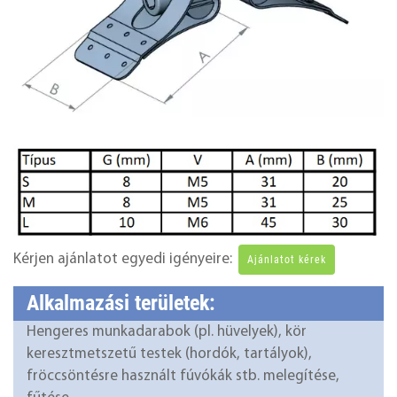
Kérjen ajánlatot egyedi igényeire:
Ajánlatot kérek
Alkalmazási területek:
Hengeres munkadarabok (pl. hüvelyek), kör
keresztmetszetű testek (hordók, tartályok),
fröccsöntésre használt fúvókák stb. melegítése,