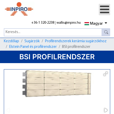
+36-1 320-2238
|
wallis@inpiro.hu
Magyar
Kezdőlap
Sugárzók
Profilrendszerek kerámia sugárzókhoz
Elstein Panel és profilrendszer
BSI profilrendszer
BSI PROFILRENDSZER