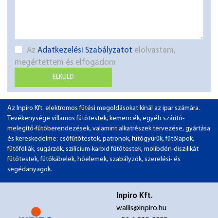
Az
Adatkezelési Szabályzatot
elolvastam,
megértettem és elfogadom
ELKÜLD
Az Inpiro Kft. elektromos fűtési megoldásokat kínál az ipar számára.
Tevékenysége villamos fűtőtestek, kemencék, egyéb szárító-
melegítő-fűtőberendezések, valamint alkatrészek tervezése, gyártása
és kereskedelme: csőfűtőtestek, patronok, fűtőgyűrűk, fűtőlapok,
fűtőfóliák, sugárzók, szilícium-karbid fűtőtestek, molibdén-diszilikát
fűtőtestek, fűtőkábelek, hőelemek, szabályzók, szerelési- és
segédanyagok.
Inpiro Kft.
wallis@inpiro.hu