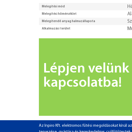
H
Melegítési mód
Al
Melegítési hőmérséklet
Sz
Melegítendő anyag halmazállapota
M
Alkalmazási terület
Lépjen velünk
kapcsolatba!
Az Inpiro Kft. elektromos fűtési megoldásokat kínál
tervezése, gyártása és kereskedelme: csőfűtőtestek, pa