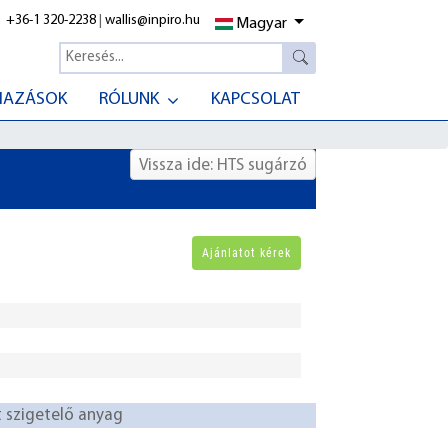
+36-1 320-2238
|
wallis@inpiro.hu
Magyar
MAZÁSOK
RÓLUNK
KAPCSOLAT
Vissza ide: HTS sugárzó
t szigetelő anyag