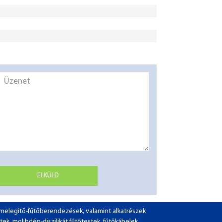
ELKÜLD
ó-melegítő-fűtőberendezések, valamint alkatrészek
tek, molibdén-diszilikát fűtőtestek, fűtőkábelek,