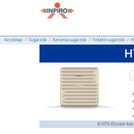
Kezdőlap
Sugárzók
Kerámia sugárzók
Felületi sugárzók
H
H
A HTS-Elstein ke