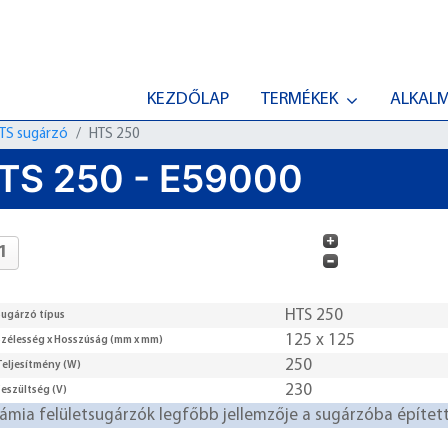
KEZDŐLAP
TERMÉKEK
ALKAL
TS sugárzó
HTS 250
TS 250 - E59000
HTS 250
Sugárzó típus
125 x 125
Szélesség x Hosszúság (mm x mm)
250
Teljesítmény (W)
230
Feszültség (V)
rámia felületsugárzók legfőbb jellemzője a sugárzóba építet