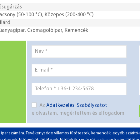
ősugárzás
acsony (50-100 °C)
,
Közepes (200-400 °C)
ilárd
űanyagipar
,
Csomagolóipar
,
Kemencék
Az
Adatkezelési Szabályzatot
elolvastam, megértettem és elfogadom
 az ipar számára. Tevékenysége villamos fűtőtestek, kemencék, egyéb szárít
tronok, fűtőgyűrűk, fűtőlapok, fűtőfóliák, sugárzók, szilícium-karbid fűtőtes