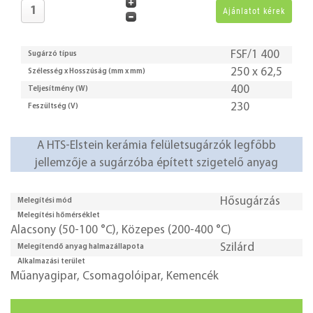
FSF/1 400
Sugárzó típus
250 x 62,5
Szélesség x Hosszúság (mm x mm)
400
Teljesítmény (W)
230
Feszültség (V)
A HTS-Elstein kerámia felületsugárzók legfőbb
jellemzője a sugárzóba épített szigetelő anyag
Hősugárzás
Melegítési mód
Melegítési hőmérséklet
Alacsony (50-100 °C)
,
Közepes (200-400 °C)
Szilárd
Melegítendő anyag halmazállapota
Alkalmazási terület
Műanyagipar
,
Csomagolóipar
,
Kemencék