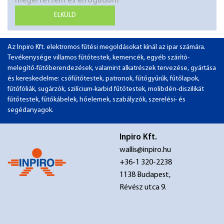
megértettem és elfogadom
ELKÜLD
Az Inpiro Kft. elektromos fűtési megoldásokat kínál az ipar számára.
Tevékenysége villamos fűtőtestek, kemencék, egyéb szárító-
melegítő-fűtőberendezések, valamint alkatrészek tervezése, gyártása
és kereskedelme: csőfűtőtestek, patronok, fűtőgyűrűk, fűtőlapok,
fűtőfóliák, sugárzók, szilícium-karbid fűtőtestek, molibdén-diszilikát
fűtőtestek, fűtőkábelek, hőelemek, szabályzók, szerelési- és
segédanyagok.
Inpiro Kft.
wallis@inpiro.hu
+36-1 320-2238
1138 Budapest,
Révész utca 9.