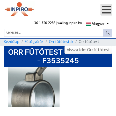
+36-1 320-2238
|
wallis@inpiro.hu
Magyar
Kezdőlap
Fűtőgyűrűk
Orr fűtőtestek
Orr fűtőtest
ORR FŰTŐTEST
Vissza ide: Orrfűtőtest
- F3535245