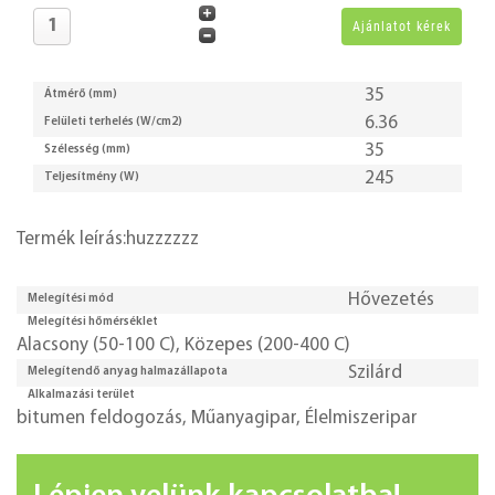
35
Átmérő (mm)
6.36
Felületi terhelés (W/cm2)
35
Szélesség (mm)
245
Teljesítmény (W)
Termék leírás:huzzzzzz
Hővezetés
Melegítési mód
Melegítési hőmérséklet
Alacsony (50-100 C)
,
Közepes (200-400 C)
Szilárd
Melegítendő anyag halmazállapota
Alkalmazási terület
bitumen feldogozás
,
Műanyagipar
,
Élelmiszeripar