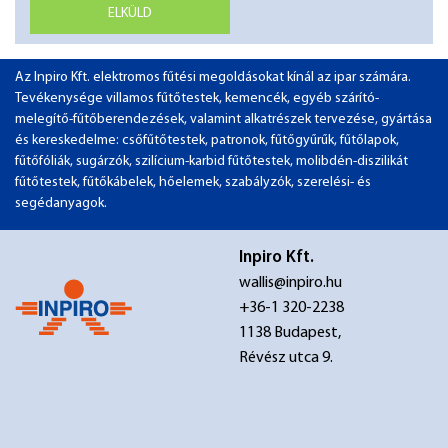
ELKÜLD
Az Inpiro Kft. elektromos fűtési megoldásokat kínál az ipar számára.
Tevékenysége villamos fűtőtestek, kemencék, egyéb szárító-
melegítő-fűtőberendezések, valamint alkatrészek tervezése, gyártása
és kereskedelme: csőfűtőtestek, patronok, fűtőgyűrűk, fűtőlapok,
fűtőfóliák, sugárzók, szilícium-karbid fűtőtestek, molibdén-diszilikát
fűtőtestek, fűtőkábelek, hőelemek, szabályzók, szerelési- és
segédanyagok.
Inpiro Kft.
wallis@inpiro.hu
+36-1 320-2238
1138 Budapest,
Révész utca 9.