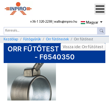
+36-1 320-2238
|
wallis@inpiro.hu
Magyar
Kezdőlap
Fűtőgyűrűk
Orr fűtőtestek
Orr fűtőtest
ORR FŰTŐTEST
Vissza ide: Orrfűtőtest
- F6540350