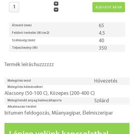
65
Átmérő (mm)
4.5
Felületi terhelés (W/cm2)
40
Szélesség (mm)
350
Teljesítmény (W)
Termék leírás:huzzzzzz
Hővezetés
Melegítési mód
Melegítési hőmérséklet
Alacsony (50-100 C)
,
Közepes (200-400 C)
Szilárd
Melegítendő anyag halmazállapota
Alkalmazási terület
bitumen feldogozás
,
Műanyagipar
,
Élelmiszeripar