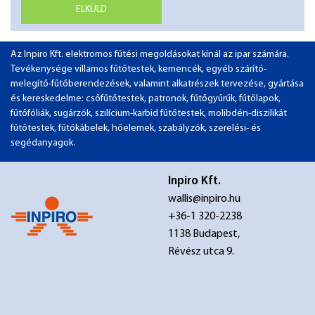
ELKÜLD
Az Inpiro Kft. elektromos fűtési megoldásokat kínál az ipar számára.
Tevékenysége villamos fűtőtestek, kemencék, egyéb szárító-
melegítő-fűtőberendezések, valamint alkatrészek tervezése, gyártása
és kereskedelme: csőfűtőtestek, patronok, fűtőgyűrűk, fűtőlapok,
fűtőfóliák, sugárzók, szilícium-karbid fűtőtestek, molibdén-diszilikát
fűtőtestek, fűtőkábelek, hőelemek, szabályzók, szerelési- és
segédanyagok.
Inpiro Kft.
wallis@inpiro.hu
+36-1 320-2238
1138 Budapest,
Révész utca 9.