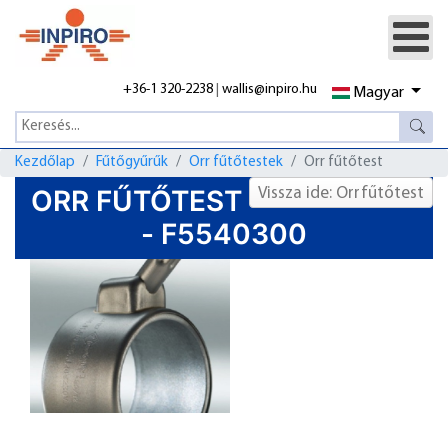
+36-1 320-2238
|
wallis@inpiro.hu
Magyar
Kezdőlap
Fűtőgyűrűk
Orr fűtőtestek
Orr fűtőtest
ORR FŰTŐTEST
Vissza ide: Orrfűtőtest
- F5540300