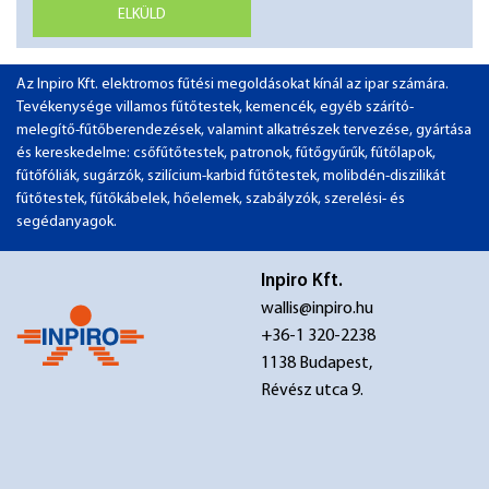
ELKÜLD
Az Inpiro Kft. elektromos fűtési megoldásokat kínál az ipar számára.
Tevékenysége villamos fűtőtestek, kemencék, egyéb szárító-
melegítő-fűtőberendezések, valamint alkatrészek tervezése, gyártása
és kereskedelme: csőfűtőtestek, patronok, fűtőgyűrűk, fűtőlapok,
fűtőfóliák, sugárzók, szilícium-karbid fűtőtestek, molibdén-diszilikát
fűtőtestek, fűtőkábelek, hőelemek, szabályzók, szerelési- és
segédanyagok.
Inpiro Kft.
wallis@inpiro.hu
+36-1 320-2238
1138 Budapest,
Révész utca 9.