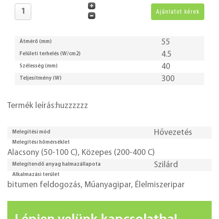
55
Átmérő (mm)
4.5
Felületi terhelés (W/cm2)
40
Szélesség (mm)
300
Teljesítmény (W)
Termék leírás:huzzzzzz
Hővezetés
Melegítési mód
Melegítési hőmérséklet
Alacsony (50-100 C)
,
Közepes (200-400 C)
Szilárd
Melegítendő anyag halmazállapota
Alkalmazási terület
bitumen feldogozás
,
Műanyagipar
,
Élelmiszeripar