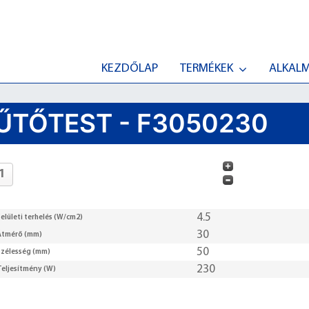
KEZDŐLAP
TERMÉKEK
ALKAL
ŰTŐTEST - F3050230
4.5
elületi terhelés (W/cm2)
30
Átmérő (mm)
50
Szélesség (mm)
230
Teljesítmény (W)