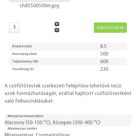
ch85500500m.jpg
8.5
Átmérő (mm)
500
Hosszúság (mm)
600
Teljesítmény (W)
230
Feszültség (V)
A csőfűtőtestek szerkezeti felépítése lehetővé teszi
azok formázhatóságát, ezáltal hajlított csőfűtőtestként
való felhasználásukat.
Melegítési hőmérséklet
Alacsony (50-100 °C)
,
Közepes (200-400 °C)
Alkalmazási terület
Műanyagipar
,
Csomagolóipar