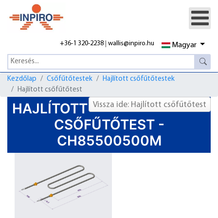
+36-1 320-2238
|
wallis@inpiro.hu
Magyar
Kezdőlap
Csőfűtőtestek
Hajlított csőfűtőtestek
Hajlított csőfűtőtest
HAJLÍTOTT
Vissza ide: Hajlított csőfűtőtest
CSŐFŰTŐTEST -
CH85500500M