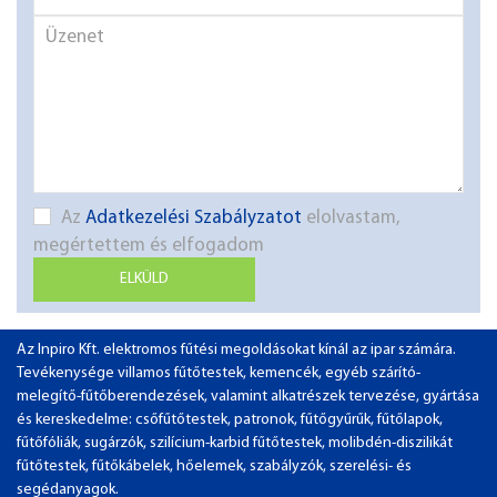
Az
Adatkezelési Szabályzatot
elolvastam,
megértettem és elfogadom
ELKÜLD
Az Inpiro Kft. elektromos fűtési megoldásokat kínál az ipar számára.
Tevékenysége villamos fűtőtestek, kemencék, egyéb szárító-
melegítő-fűtőberendezések, valamint alkatrészek tervezése, gyártása
és kereskedelme: csőfűtőtestek, patronok, fűtőgyűrűk, fűtőlapok,
fűtőfóliák, sugárzók, szilícium-karbid fűtőtestek, molibdén-diszilikát
fűtőtestek, fűtőkábelek, hőelemek, szabályzók, szerelési- és
segédanyagok.