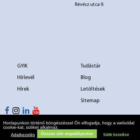
Révész utca 9.
GYIK
Tudástár
Hírlevél
Blog
Hírek
Letöltések
Sitemap
elválasztó 1
elválasztó 2
Copyright
ÁSZF
Adatkezelés
Impresszum
Sütik kezelése