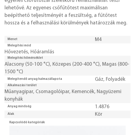
egyenes csőfűtőszál széleskörű felhasználását teszi
lehetővé. Az egyenes csőfűtőtest maximálisan
beépíthető teljesítményét a feszültség, a fűtőtest
hossza és a felhasználási körülmények határozzák meg.
M4
Menet
Melegítési mód
Hővezetés
,
Hőáramlás
Melegítési hőmérséklet
Alacsony (50-100 °C)
,
Közepes (200-400 °C)
,
Magas (800-
1500 °C)
Gáz
,
Folyadék
Melegítendő anyag halmazállapota
Alkalmazási terület
Műanyagipar
,
Csomagolóipar
,
Kemencék
,
Nagyüzemi
konyhák
1.4876
Anyag minőség
Kör
Alak
Kapcsolódó kategóriák