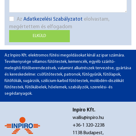
Az
Adatkezelési Szabályzatot
elolvastam,
megértettem és elfogadom
ELKÜLD
Az Inpiro Kft. elektromos fűtési megoldásokat kínál az ipar számára.
Tevékenysége villamos fűtőtestek, kemencék, egyéb szárító-
melegítő-fűtőberendezések, valamint alkatrészek tervezése, gyártása
és kereskedelme: csőfűtőtestek, patronok, fűtőgyűrűk, fűtőlapok,
fűtőfóliák, sugárzók, szilícium-karbid fűtőtestek, molibdén-diszilikát
fűtőtestek, fűtőkábelek, hőelemek, szabályzók, szerelési- és
segédanyagok.
Inpiro Kft.
wallis@inpiro.hu
+36-1 320-2238
1138 Budapest,