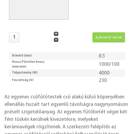
8.5
Átmérő (mm)
Hossz/Fűtetlen hossz
1000/100
(mm/mm)
4000
Teljesítmény (W)
230
Feszültség (V)
Az egyenes csőfűtőtestek cső alakú külső köpenyében
ellenállás huzalt tart egyenlő távolságra nagynyomáson
préselt szigetelőanyag. Az egyenes fűtőbetét végei két
fém tüskén kerülnek kivezetésre, melyeket
kerámiavégek rögzítenek. A szerkezeti felépítés az