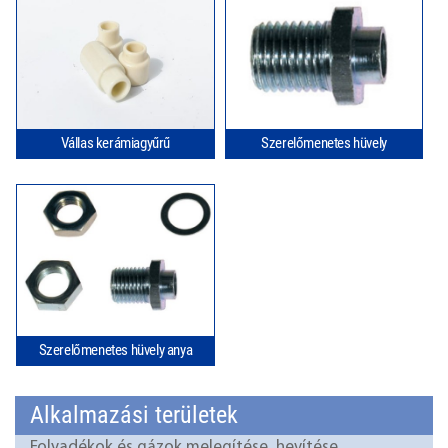
Vállas kerámiagyűrű
Szerelőmenetes hüvely
Szerelőmenetes hüvely anya
Alkalmazási területek
Folyadékok és gázok melegítése, hevítése.