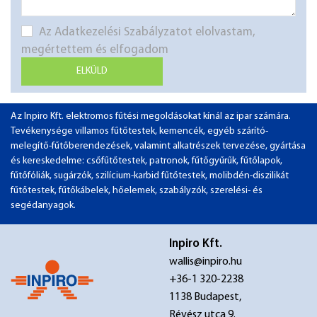
Az Adatkezelési Szabályzatot elolvastam,
megértettem és elfogadom
ELKÜLD
Az Inpiro Kft. elektromos fűtési megoldásokat kínál az ipar számára.
Tevékenysége villamos fűtőtestek, kemencék, egyéb szárító-
melegítő-fűtőberendezések, valamint alkatrészek tervezése, gyártása
és kereskedelme: csőfűtőtestek, patronok, fűtőgyűrűk, fűtőlapok,
fűtőfóliák, sugárzók, szilícium-karbid fűtőtestek, molibdén-diszilikát
fűtőtestek, fűtőkábelek, hőelemek, szabályzók, szerelési- és
segédanyagok.
Inpiro Kft.
wallis@inpiro.hu
+36-1 320-2238
1138 Budapest,
Révész utca 9.