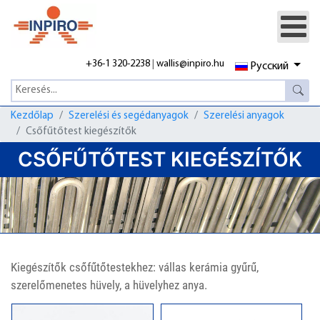
+36-1 320-2238
|
wallis@inpiro.hu
Русский
Kezdőlap
Szerelési és segédanyagok
Szerelési anyagok
Csőfűtőtest kiegészítők
CSŐFŰTŐTEST KIEGÉSZÍTŐK
Kiegészítők csőfűtőtestekhez: vállas kerámia gyűrű,
szerelőmenetes hüvely, a hüvelyhez anya.